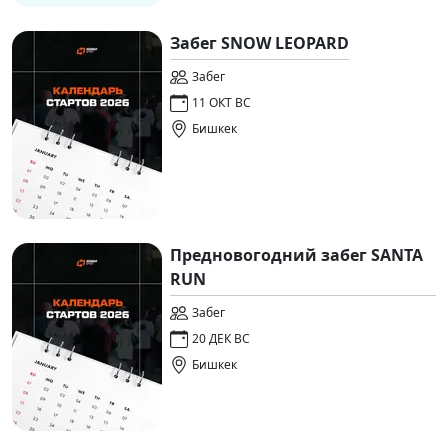
Забег SNOW LEOPARD
Забег
11 ОКТ ВС
Бишкек
Предновогодний забег SANTA
RUN
Забег
20 ДЕК ВС
Бишкек