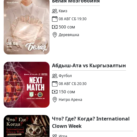
Белая Мозгобойня
Квиз
08 АВГ СБ 19:30
500 сом
Деревяшка
Абдыш-Ата vs Кыргызалтын
Футбол
08 АВГ СБ 20:30
150 сом
Нитро Арена
Что? Где? Когда? International
Clown Week
Игра