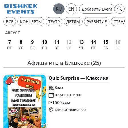
RU
EN
Добавить Event
ВСЕ
КОНЦЕРТЫ
ТЕАТР
ДЕТЯМ
РАЗВИТИЕ
СТЕНД
АВГУСТ
7
8
9
10
11
12
13
14
15
16
ПТ
СБ
ВС
ПН
ВТ
СР
ЧТ
ПТ
СБ
ВС
Афиша игр в Бишкеке
(25)
Quiz Surprise — Классика
Квиз
07 АВГ ПТ 19:00
500 сом
Кафе «Столичное»