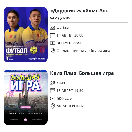
«Дордой» vs «Хомс Аль-
Фидаа»
Футбол
11 АВГ ВТ 20:00
300-500 сом
Стадион имени Д. Омурзакова
Квиз Плиз: Большая игра
Квиз
13 АВГ ЧТ 19:30
600 сом
MÜNCHEN ПАБ