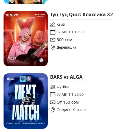
Туц Туц Quiz: Классика X2
Квиз
07 АВГ ПТ 19:30
500 сом
Деревяшка
BARS vs ALGA
Футбол
07 АВГ ПТ 20:00
От 150 сом
Стадион Каракол