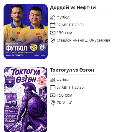
Дордой vs Нефтчи
Футбол
07 АВГ ПТ 20:30
150 сом
Стадион имени Д. Омурзакова
Токтогул vs Өзгөн
Футбол
07 АВГ ПТ 20:30
150 сом
СК "Алга"