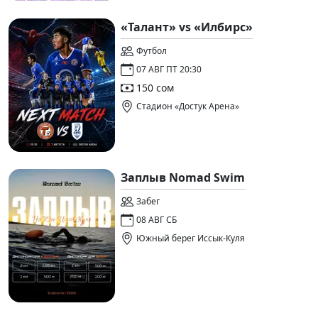
«Талант» vs «Илбирс»
Футбол
07 АВГ ПТ 20:30
150 сом
Стадион «Достук Арена»
Заплыв Nomad Swim
Забег
08 АВГ СБ
Южный берег Иссык-Куля