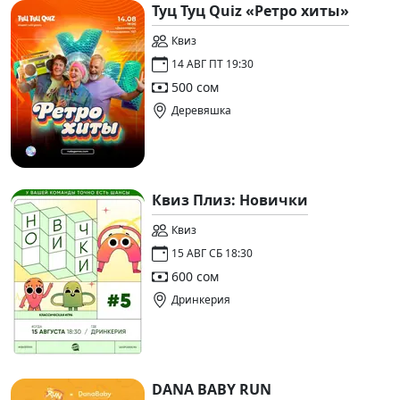
Туц Туц Quiz «Ретро хиты»
Квиз
14 АВГ ПТ 19:30
500 сом
Деревяшка
Квиз Плиз: Новички
Квиз
15 АВГ СБ 18:30
600 сом
Дринкерия
DANA BABY RUN