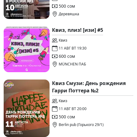
500 сом
Деревяшка
Квиз, плиз! [изи] #5
Квиз
11 АВГ ВТ 19:30
600 сом
MÜNCHEN ПАБ
Квиз Смузи: День рождения
Гарри Поттера №2
Квиз
11 АВГ ВТ 20:00
500 сом
Berlin pub (Горького 29/1)