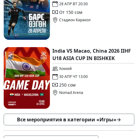
28 АПР ВТ 20:30
От 150 сом
Стадион Каракол
India VS Macao, China 2026 IIHF
U18 ASIA CUP IN BISHKEK
Хоккей
30 АПР ЧТ 13:00
250 сом
Nomad Arena
Все мероприятия в категории «Игры»
→