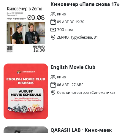
Киновечер «Папе снова 17»
Кино
09 АВГ ВС 19:30
700 сом
ZERNO, Турусбекова, 31
English Movie Club
Кино
06 АВГ - 27 АВГ
Сеть кинотеатров «Синематика»
QARASH LAB · Кино-маек