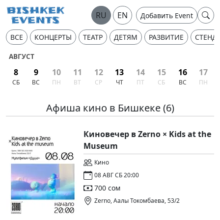
RU
EN
Добавить Event
ВСЕ
КОНЦЕРТЫ
ТЕАТР
ДЕТЯМ
РАЗВИТИЕ
СТЕНД
АВГУСТ
8
9
10
11
12
13
14
15
16
17
СБ
ВС
ПН
ВТ
СР
ЧТ
ПТ
СБ
ВС
ПН
Афиша кино в Бишкеке
(6)
Киновечер в Zerno × Kids at the
Museum
Кино
08 АВГ СБ 20:00
700 сом
Zerno, Аалы Токомбаева, 53/2