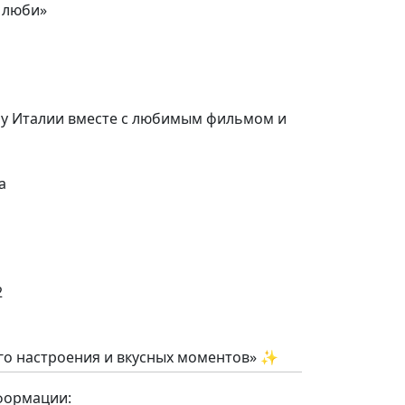
 люби»
у Италии вместе с любимым фильмом и
а
2
ого настроения и вкусных моментов» ✨
формации: