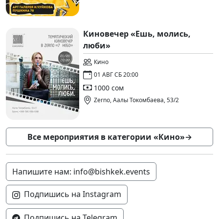
Киновечер «Ешь, молись,
люби»
Кино
01 АВГ СБ 20:00
1000 сом
Zerno, Аалы Токомбаева, 53/2
Все мероприятия в категории «Кино»
→
Напишите нам: info@bishkek.events
Подпишись на Instagram
Подпишись на Telegram