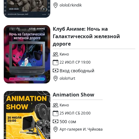
ololoErkindik
Клуб Аниме: Ночь на
Галактической железной
дороге
Кино
22 ИЮЛ СР 19:00
Вход свободный
ololoYurt
Animation Show
Кино
25 ИЮЛ СБ 20:00
500 сом
Арт-галерея И. Чуйкова