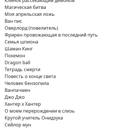
Клинок рассекающий демонов
Магическая битва
Моя апрельская ложь
Ван пис
Оверлорд (повелитель)
Фрирен провожающая в последний путь
Семья шпиона
Шаман Кинг
Покемон
Dragon ball
Тетрадь смерти
Повесть о конце света
Человек бензопила
Ванпачмен
Джо Джо
Хантер х Хантер
О моем перерождении в слизь
Крутой учитель Онидзука
Сейлор мун