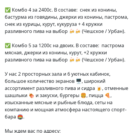
✅️ Комбо 4 за 2400с. В составе: снек из конины,
бастурма из говядины, джерки из конины, пастрома,
снек из курицы, курут, кукуруза + 4 кружки
разливного пива на выбор 🍻🍻 (Чешское / Урбан).
✅️ Комбо 5 за 1200с на двоих. В составе: пастрома
мясная, джерки из конины, курут, +2 кружки
разливного пива на выбор 🍻🍻 (Чешское / Урбан).
У нас 2 просторных зала и 6 уютных кабинок,
большое количество экранов 🖥, широкий
ассортимент разливного пива и сидра 🍺, отменные
шашлыки 🍖 и закуски, бургеры 🍔, пицца 🍕,
изысканные мясные и рыбные блюда, сеты на
компанию и мощная атмосфера настоящего спорт-
бара 🏟.
Мы ждем вас по адресу: