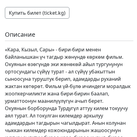
Купить билет (ticket.kg)
Описание
«Кара, Кызыл, Сары» - бири-бири менен
байланышкан үч тагдыр жөнүндө көркөм фильм.
Окуянын өзөгүндө эки жөнөкөй айыл тургунунун
ортосундагы сүйүү турат - ал сүйүү убакыттын
сыноосуна туруштук берип, адамдарды руханий
жактан көтөрөт. Фильм үй-бүлө ичиндеги моралдык
жоопкерчиликти жана бири-бирин баалап,
урматтоонун маанилүүлүгүн ачып берет.
Окуянын борборунда Турдугүл аттуу килем токуучу
аял турат. Ал токулган килемдер аркылуу
адамдардын тагдырын чагылдырат. Анын колунан
чыккан килемдер кожоюндарынын жашоосунун