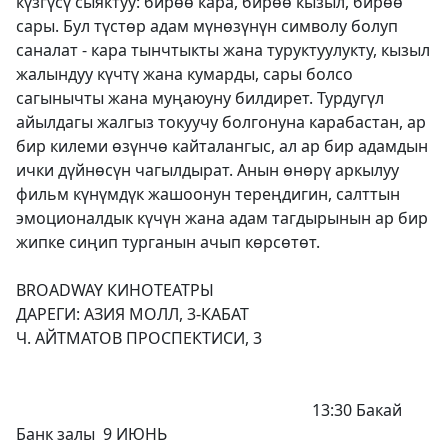
күзгүсү сыяктуу: бирөө кара, бирөө кызыл, бирөө
сары. Бул түстөр адам мүнөзүнүн символу болуп
саналат - кара тынчтыкты жана туруктуулукту, кызыл
жалындуу күчтү жана кумарды, сары болсо
сагынычты жана муңаюуну билдирет. Турдугүл
айылдагы жалгыз токуучу болгонуна карабастан, ар
бир килеми өзүнчө кайталангыс, ал ар бир адамдын
ички дүйнөсүн чагылдырат. Анын өнөрү аркылуу
фильм күнүмдүк жашоонун тереңдигин, салттын
эмоционалдык күчүн жана адам тагдырынын ар бир
жипке сиңип турганын ачып көрсөтөт.
BROADWAY КИНОТЕАТРЫ
ДАРЕГИ: АЗИЯ МОЛЛ, 3-КАБАТ
Ч. АЙТМАТОВ ПРОСПЕКТИСИ, 3
13:30 Бакай
Банк залы 9 ИЮНЬ