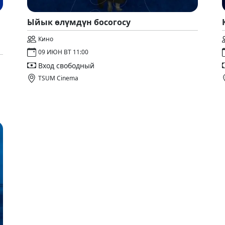
Ыйык өлүмдүн босогосу
Кино
09 ИЮН ВТ 11:00
Вход свободный
TSUM Cinema