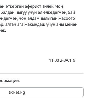
н өткөргөн аферист Тилек. Чоң
балдан чыгуу үчүн ал өлкөдөгү эң бай
үндөгү эң чоң алдамчылыгын жасоого
ар, алгач ага жакындаш үчүн аны менен
ек.
СПЕКТИСИ, 155
 2-ЗАЛ 9
формации:
ticket.kg