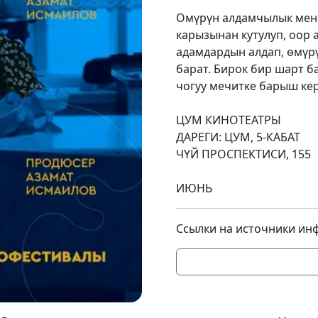
Омүрүн алдамчылык мене
карызынан кутулуп, оор а
адамдардын алдап, өмүр
барат. Бирок бир шарт б
чогуу мечитке барыш кер
ЦУМ КИНОТЕАТРЫ
ДАРЕГИ: ЦУМ, 5-КАБАТ
ЧҮЙ ПРО
11:00
ИЮНЬ
Ссылки на источники ин