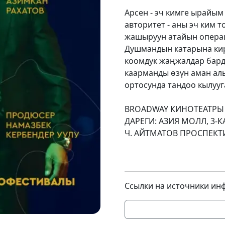
Арсен - эч кимге ырайым
авторитет - аны эч ким т
жашыруун атайын операц
Душмандын катарына кир
коомдук жаңжалдар бард
каарманды өзүн аман алы
ортосунда тандоо кылууг
BROADWAY КИНОТЕАТРЫ
ДАРЕГИ: АЗИЯ МОЛЛ, 3-К
Ч. АЙТМАТ
11:00 2
Ссылки на источники ин