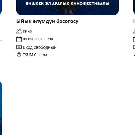
Ыйык өлүмдүн босогосу
Кино
09 ИЮН ВТ 11:00
Вход свободный
TSUM Cinema