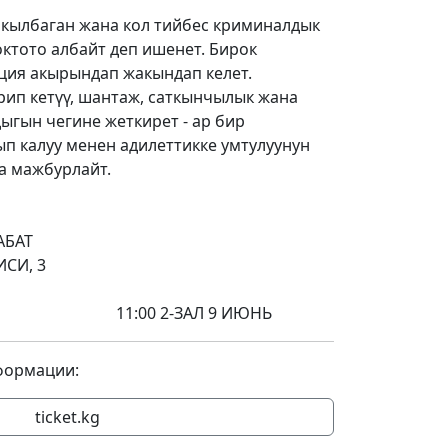
 кылбаган жана кол тийбес криминалдык
октото албайт деп ишенет. Бирок
ия акырындап жакындап келет.
ип кетүү, шантаж, саткынчылык жана
ыгын чегине жеткирет - ар бир
п калуу менен адилеттикке умтулуунун
а мажбурлайт.
АБАТ
ОВ ПРОСПЕКТИСИ, 3
-ЗАЛ 9 ИЮНЬ
формации:
ticket.kg