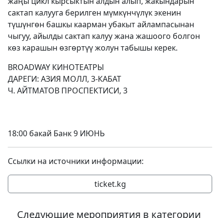
жаңы цикл кырсыктын алдын алып, жакындарын
сактап калууга берилген мүмкүнчүлүк экенин
түшүнгөн башкы каарман убакыт айлампасынан
чыгуу, айылды сактап калуу жана жашоого болгон
көз карашын өзгөртүү жолун табышы керек.
BROADWAY КИНОТЕАТРЫ
ДАРЕГИ: АЗИЯ МОЛЛ, 3-КАБАТ
Ч. АЙТМАТОВ ПРОСПЕКТИСИ, 3
18:00 бакай Банк 9 ИЮНЬ
Ссылки на источники информации:
ticket.kg
Следующие мероприятия в категории