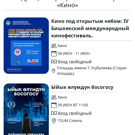
«Кино»
Кино под открытым небом: IV
Бишкекский международный
кинофестиваль.
Кино
08 ИЮН - 11 ИЮН
Вход свободный
Площадь имени Т. Усубалиева (Старая
площадь)
Ыйык өлүмдүн босогосу
Кино
09 ИЮН ВТ 11:00
Вход свободный
TSUM Cinema