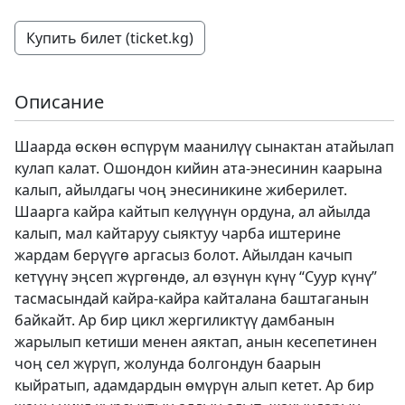
Купить билет (ticket.kg)
Описание
Шаарда өскөн өспүрүм маанилүү сынактан атайылап
кулап калат. Ошондон кийин ата-энесинин каарына
калып, айылдагы чоң энесиникине жиберилет.
Шаарга кайра кайтып келүүнүн ордуна, ал айылда
калып, мал кайтаруу сыяктуу чарба иштерине
жардам берүүгө аргасыз болот. Айылдан качып
кетүүнү эңсеп жүргөндө, ал өзүнүн күнү “Суур күнү”
тасмасындай кайра-кайра кайталана баштаганын
байкайт. Ар бир цикл жергиликтүү дамбанын
жарылып кетиши менен аяктап, анын кесепетинен
чоң сел жүрүп, жолунда болгондун баарын
кыйратып, адамдардын өмүрүн алып кетет. Ар бир