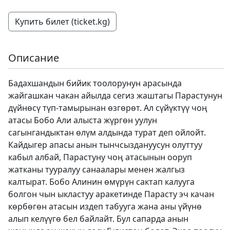
Купить билет (ticket.kg)
Описание
Бадахшандын бийик тоолорунун арасында
жайгашкан чакан айылда сегиз жаштагы Парастунун
дүйнөсү түп-тамырынан өзгөрөт. Ал сүйүктүү чоң
атасы Бобо Али алыста жүргөн уулун
сагынгандыктан өлүм алдында турат деп ойлойт.
Кайдыгер апасы анын тынчсыздануусун олуттуу
кабыл албай, Парастуну чоң атасынын ооруп
жатканы тууралуу санаалары менен жалгыз
калтырат. Бобо Алинин өмүрүн сактап калууга
болгон чын ыкластуу аракетинде Парасту эч качан
көрбөгөн атасын издеп табууга жана аны үйүнө
алып келүүгө бел байлайт. Бул сапарда анын