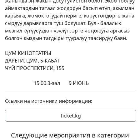
жанында эң жакын досу Гулистон болот. Экөө тоолуу
аймактардын татаал жолдорун басып өтүп, акылман
карыяга, жомоктогудай периге, көрүстөндөргө жана
сырдуу дарыяларга туш болушат. Бул - балалык
мезгил күтүүсүздөн үзүлүп, эрте чоңоюуга аргасыз
болгон кыздын тагдыры тууралуу таасирдүү баян.
ЦУМ КИНОТЕАТРЫ
ДАРЕГИ: ЦУМ, 5-КАБАТ
ЧҮЙ ПРОСПЕКТИСИ, 155
15:00 3-зал 9 ИЮНЬ
Ссылки на источники информации:
ticket.kg
Следующие мероприятия в категории