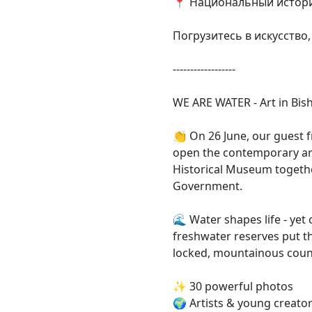
📍 Национальный истори
Погрузитесь в искусство
------------------
WE ARE WATER - Art in Bis
👏 On 26 June, our guest f
open the contemporary art
Historical Museum togethe
Government.
🌊 Water shapes life - yet
freshwater reserves put thi
locked, mountainous count
✨ 30 powerful photos
🌍 Artists & young creato