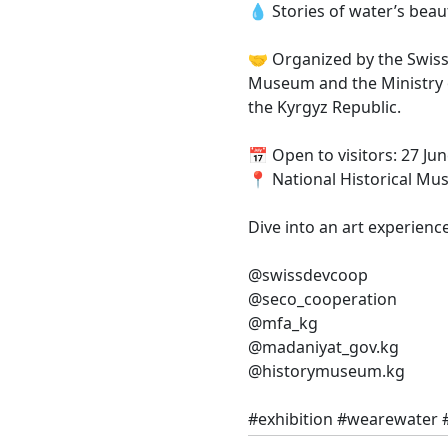
💧 Stories of water’s beaut
🤝 Organized by the Swiss
Museum and the Ministry o
the Kyrgyz Republic.
📅 Open to visitors: 27 Jun
📍 National Historical Mu
Dive into an art experienc
@swissdevcoop
@seco_cooperation
@mfa_kg
@madaniyat_gov.kg
@historymuseum.kg
#exhibition #wearewater 