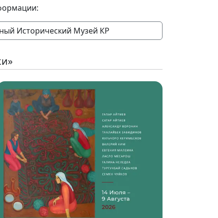
формации:
ный Исторический Музей КР
ки»