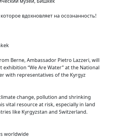
ческий музей, Бишкек
, которое вдохновляет на осознанность!
hkek
rom Berne, Ambassador Pietro Lazzeri, will
 exhibition “We Are Water” at the National
r with representatives of the Kyrgyz
 climate change, pollution and shrinking
s vital resource at risk, especially in land
ries like Kyrgyzstan and Switzerland.
rs worldwide