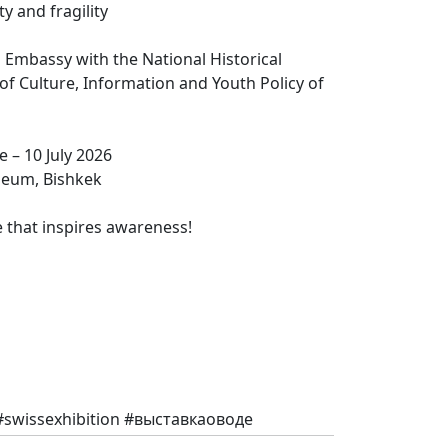
y and fragility
 Embassy with the National Historical
f Culture, Information and Youth Policy of
e – 10 July 2026
seum, Bishkek
e that inspires awareness!
#swissexhibition #выставкаоводе