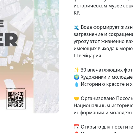
историческом музее сов
КР.
🌊 Вода формирует жизнь
загрязнение и сокращени
угрозу этот жизненно ва
имеющих выхода к морю с
Швейцария.
✨ 30 впечатляющих фо
🌍 Художники и молодые
💧 Истории о красоте и 
🤝 Организовано Посол
Национальным историчес
информации и молодежно
📅 Открыто для посетите