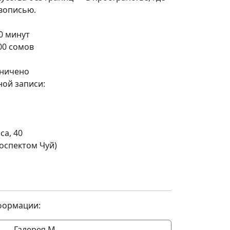
ивописью.
0 минут
00 сомов
аничено
ной записи:
са, 40
роспектом Чуй)
формации:
Галерея М