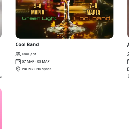
Cool Band
Концерт
07 МАР - 08 МАР
PROMZONA.space
а