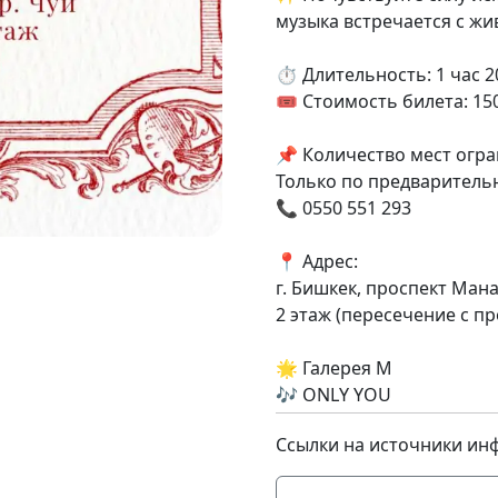
музыка встречается с ж
⏱ Длительность: 1 час 2
🎟 Стоимость билета: 15
📌 Количество мест огр
Только по предваритель
📞 0550 551 293
📍 Адрес:
г. Бишкек, проспект Мана
2 этаж (пересечение с п
🌟 Галерея М
🎶 ONLY YOU
Ссылки на источники ин