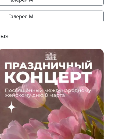
Галерея М
ты»