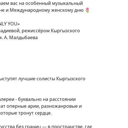
шаем вас на особенный музыкальный
не и Международному женскому дню 🌷
NLY YOU»
мадиевой, режиссёром Кыргызского
м. А. Малдыбаева
 выступят лучшие солисты Кыргызского
лереи - буквально на расстоянии
чат оперные арии, разножанровые и
оторые тронут сердце.
усства без границ — в пространстве, где