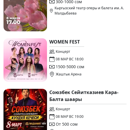
300-1000 сом
Кыргызский театр оперы и балета им. А.
Малдыбаева
WOMEN FEST
Концерт
08 МАР ВС 18:00
1500-5000 сом
Жаштык Арена
Союзбек Сейитказиев Кара-
Балта шаары
Концерт
08 МАР ВС 19:00
От 500 сом