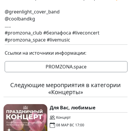
@greenlight_cover_band
@coolbandkg
…..
#promzona_club #безпафоса #liveconcert
#promzona_space #livemusic
Ссылки на источники информации:
PROMZONA.space
Следующие мероприятия в категории
«Концерты»
Для Вас, любимые
Концерт
08 МАР ВС 17:00