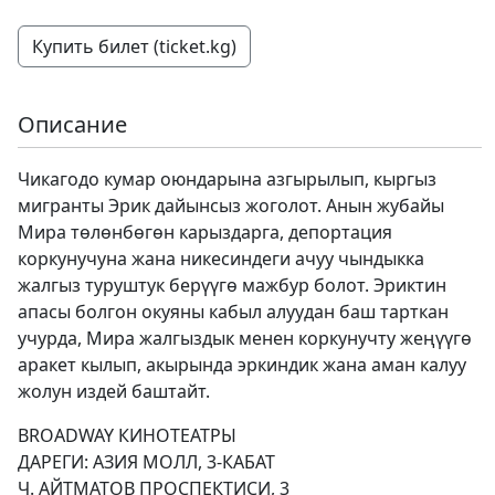
Купить билет (ticket.kg)
Описание
Чикагодо кумар оюндарына азгырылып, кыргыз
мигранты Эрик дайынсыз жоголот. Анын жубайы
Мира төлөнбөгөн карыздарга, депортация
коркунучуна жана никесиндеги ачуу чындыкка
жалгыз туруштук берүүгө мажбур болот. Эриктин
апасы болгон окуяны кабыл алуудан баш тарткан
учурда, Мира жалгыздык менен коркунучту жеңүүгө
аракет кылып, акырында эркиндик жана аман калуу
жолун издей баштайт.
BROADWAY КИНОТЕАТРЫ
ДАРЕГИ: АЗИЯ МОЛЛ, 3-КАБАТ
Ч. АЙТМАТОВ ПРОСПЕКТИСИ, 3