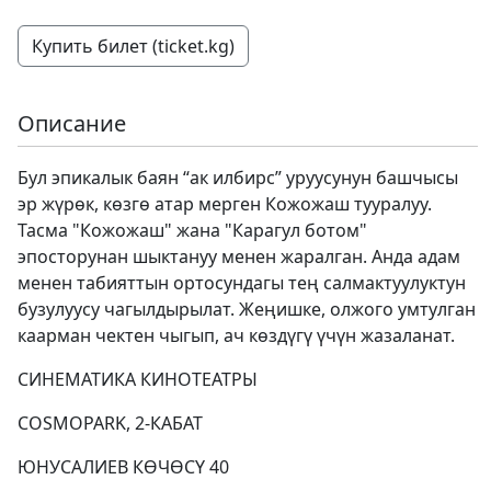
Купить билет (ticket.kg)
Описание
Бул эпикалык баян “ак илбирс” уруусунун башчысы
эр жүрөк, көзгө атар мерген Кожожаш тууралуу.
Тасма "Кожожаш" жана "Карагул ботом"
эпосторунан шыктануу менен жаралган. Анда адам
менен табияттын ортосундагы тең салмактуулуктун
бузулуусу чагылдырылат. Жеңишке, олжого умтулган
каарман чектен чыгып, ач көздүгү үчүн жазаланат.
СИНЕМАТИКА КИНОТЕАТРЫ
COSMOPARK, 2-КАБАТ
ЮНУСАЛИЕВ КӨЧӨСҮ 40