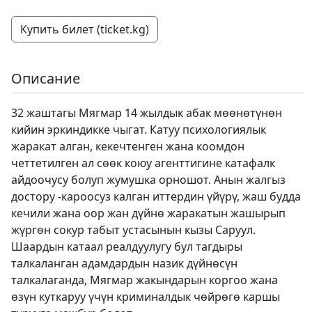
Купить билет (ticket.kg)
Описание
32 жаштагы Мягмар 14 жылдык абак мөөнөтүнөн
кийин эркиндикке чыгат. Катуу психологиялык
жаракат алган, кекечтенген жана коомдон
четтетилген ал сөөк коюу агенттигине катафалк
айдоочусу болуп жумушка орношот. Анын жалгыз
достору -кароосуз калган иттердин үйүрү, жаш будда
кечили жана оор жан дүйнө жаракатын жашырып
жүргөн сокур табыт устасынын кызы Саруул.
Шаардын катаал реалдуулугу бул тагдыры
талкаланган адамдардын назик дүйнөсүн
талкалаганда, Мягмар жакындарын коргоо жана
өзүн куткаруу үчүн криминалдык чөйрөгө каршы