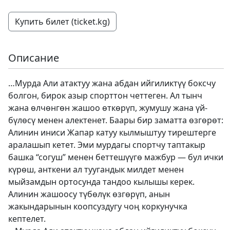
Купить билет (ticket.kg)
Описание
…Мурда Али атактуу жана абдан ийгиликтүү боксчу
болгон, бирок азыр спорттон четтеген. Ал тынч
жана өлчөнгөн жашоо өткөрүп, жумушу жана үй-
бүлөсү менен алектенет. Баары бир заматта өзгөрөт:
Алинин иниси Жапар катуу кылмыштуу тирештерге
аралашып кетет. Эми мурдагы спортчу таптакыр
башка “согуш” менен беттешүүгө мажбур — бул ички
күрөш, анткени ал туугандык милдет менен
мыйзамдын ортосунда тандоо кылышы керек.
Алинин жашоосу түбөлүк өзгөрүп, анын
жакындарынын коопсуздугу чоң коркунучка
кептелет.