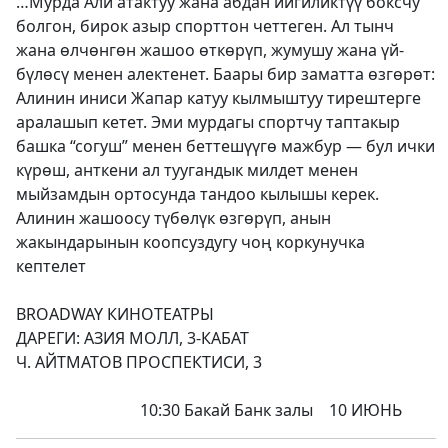
…Мурда Али атактуу жана абдан ийгиликтүү боксчу
болгон, бирок азыр спорттон четтеген. Ал тынч
жана өлчөнгөн жашоо өткөрүп, жумушу жана үй-
бүлөсү менен алектенет. Баары бир заматта өзгөрөт:
Алинин иниси Жапар катуу кылмыштуу тирештерге
аралашып кетет. Эми мурдагы спортчу таптакыр
башка “согуш” менен беттешүүгө мажбур — бул ички
күрөш, анткени ал туугандык милдет менен
мыйзамдын ортосунда тандоо кылышы керек.
Алинин жашоосу түбөлүк өзгөрүп, анын
жакындарынын коопсуздугу чоң коркунучка
кептелет
BROADWAY КИНОТЕАТРЫ
ДАРЕГИ: АЗИЯ МОЛЛ, 3-КАБАТ
Ч. АЙТМАТОВ ПРОСПЕКТИСИ, 3
10:30 Бакай Банк залы 10 ИЮНЬ