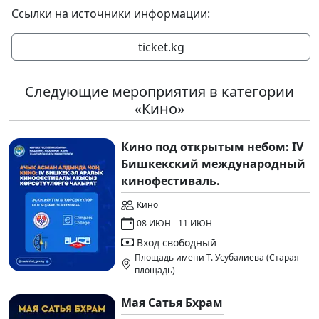
Ссылки на источники информации:
ticket.kg
Следующие мероприятия в категории
«Кино»
Кино под открытым небом: IV
Бишкекский международный
кинофестиваль.
Кино
08 ИЮН - 11 ИЮН
Вход свободный
Площадь имени Т. Усубалиева (Старая
площадь)
Мая Сатья Бхрам