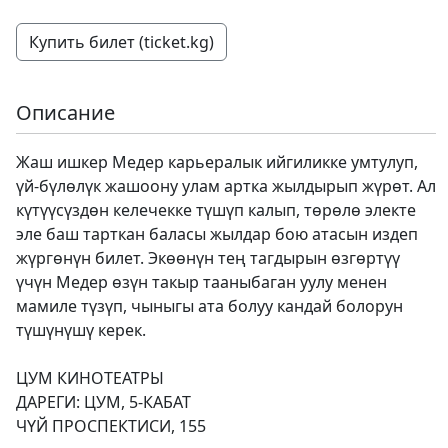
Купить билет (ticket.kg)
Описание
Жаш ишкер Медер карьералык ийгиликке умтулуп,
үй-бүлөлүк жашоону улам артка жылдырып жүрөт. Ал
күтүүсүздөн келечекке түшүп калып, төрөлө электе
эле баш тарткан баласы жылдар бою атасын издеп
жүргөнүн билет. Экөөнүн тең тагдырын өзгөртүү
үчүн Медер өзүн такыр тааныбаган уулу менен
мамиле түзүп, чыныгы ата болуу кандай болорун
түшүнүшү керек.
ЦУМ КИНОТЕАТРЫ
ДАРЕГИ: ЦУМ, 5-КАБАТ
ЧҮЙ ПРОСПЕКТИСИ, 155