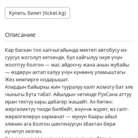
Купить билет (ticket.kg)
Описание
Кар баскан тоо капчыгайында мектеп автобусу из-
суусуз жоголуп кеткенде, бул кайгылуу окуя үчүн
жооптуу болгон — мас айдоочу жана анын жубайы
— өздөрүн актап калуу үчүн күнөөнү уламыштагы
Жез кемпирге оодарышат.
Алардын байыркы жин тууралуу калп жомогу бат эле
чыныгы бута табат. Айылдын четинде РухСана аттуу
иран тектүү кары дабагер жашайт. Ал бөтөн:
жергиликтүү тилди билбейт, өзүнчө жүрөт, өз салт-
жөрөлгөлөрүн карманат — мунун баары айыл
элинин ага болгон шектенүүсүн эбактан бери
күчөтүп келген.