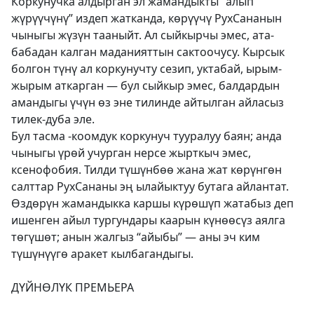
Коркунучка алдырган эл жамандыкты “алып
жүрүүчүнү” издеп жатканда, көрүүчү РухСананын
чыныгы жүзүн тааныйт. Ал сыйкырчы эмес, ата-
бабадан калган маданияттын сактоочусу. Кырсык
болгон түнү ал коркунучту сезип, уктабай, ырым-
жырым аткарган — бул сыйкыр эмес, балдардын
амандыгы үчүн өз эне тилинде айтылган айласыз
тилек-дуба эле.
Бул тасма -коомдук коркунуч тууралуу баян; анда
чыныгы үрөй учурган нерсе жырткыч эмес,
ксенофобия. Тилди түшүнбөө жана жат көрүнгөн
салттар РухСананы эң ылайыктуу бутага айлантат.
Өздөрүн жамандыкка каршы күрөшүп жатабыз деп
ишенген айыл тургундары каарын күнөөсүз аялга
төгүшөт; анын жалгыз “айыбы” — аны эч ким
түшүнүүгө аракет кылбагандыгы.
ДҮЙНӨЛҮК ПРЕМЬЕРА