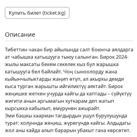
Купить билет (ticket.kg)
Описание
Тибеттин чакан бир айылында салт боюнча аялдарга
ат чабышка катышууга тыюу салынган. Бирок 2024-
жылы максаты бекем секелек кыз бул жарышка
катышууга бел байлайт. Чоң сыноолорду жана
кыйынчылыктарды жаңип өтүп, ал акыркы демди
кыса турган жарышты ийгиликтүү аяктайт. Бирок
жеңишке жеткен учурда кайгы да каптады – сүйүктүү
жигити анын аргымагын куткарам деп жатып
кырсыкка кабылып, өмүрүнөн ажырайт.
Эми башкы каарман тагдырдын ушул бурулушунда
турат: колуннда жеңиш, жүрөгүндө кайгы. Алдыдагы
жол аны кайда алып барарын убакыт гана көрсөтөт.