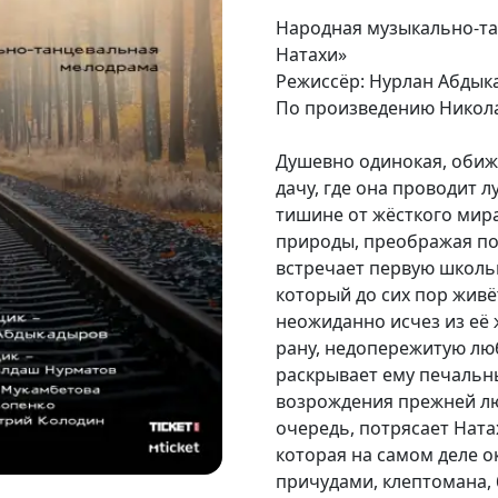
Народная музыкально-т
Натахи»
Режиссёр: Нурлан Абдык
По произведению Никола
Душевно одинокая, обиж
дачу, где она проводит 
тишине от жёсткого мира
природы, преображая пот
встречает первую школь
который до сих пор живё
неожиданно исчез из её
рану, недопережитую лю
раскрывает ему печальн
возрождения прежней лю
очередь, потрясает Ната
которая на самом деле о
причудами, клептомана,