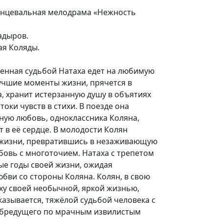
анцевальная мелодрама «Нежность
адыров.
я Коляды.
енная судьбой Натаха едет на любимую
лучшие моменты жизни, прячется в
, хранит истерзанную душу в объятиях
оки чувств в стихи. В поезде она
ную любовь, одноклассника Коляна,
т в её сердце. В молодости Колян
 жизни, превратившись в незаживающую
бовь с многоточием. Натаха с трепетом
ые годы своей жизни, ожидая
бви со стороны Коляна. Колян, в свою
ху своей необычной, яркой жизнью,
казывается, тяжёлой судьбой человека с
 бредущего по мрачным извилистым