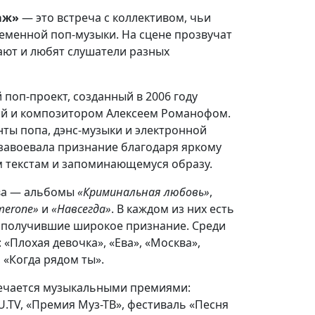
аж»
— это встреча с коллективом, чьи
еменной поп-музыки. На сцене прозвучат
ают и любят слушатели разных
поп-проект, созданный в 2006 году
ой и композитором Алексеем Романофом.
нты попа, дэнс-музыки и электронной
 завоевала признание благодаря яркому
 текстам и запоминающемуся образу.
ива — альбомы
«Криминальная любовь»
,
merone»
и
«Навсегда»
. В каждом из них есть
и получившие широкое признание. Среди
«Плохая девочка», «Ева», «Москва»,
 «Когда рядом ты».
ечается музыкальными премиями:
.TV, «Премия Муз-ТВ», фестиваль «Песня