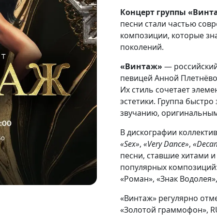
Концерт группы «Винт
песни стали частью совр
композиции, которые зн
поколений.
«Винтаж»
— российский 
певицей Анной Плетнёв
Их стиль сочетает элеме
эстетики. Группа быстро
звучанию, оригинальным
В дискографии коллект
«Sex»
,
«Very Dance»
,
«Deca
песни, ставшие хитами 
популярных композиций: 
«Роман», «Знак Водолея»,
«Винтаж» регулярно отм
«Золотой граммофон», RU