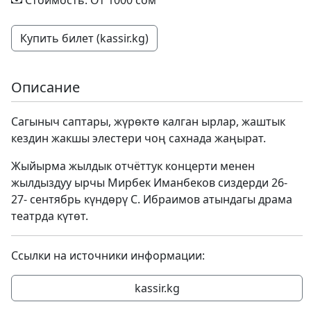
Стоимость: От 1000 сом
Купить билет (kassir.kg)
Описание
Сагыныч саптары, жүрөктө калган ырлар, жаштык
кездин жакшы элестери чоң сахнада жаңырат.
Жыйырма жылдык отчёттук концерти менен
жылдыздуу ырчы Мирбек Иманбеков сиздерди 26-
27- сентябрь күндөрү С. Ибраимов атындагы драма
театрда күтөт.
Ссылки на источники информации:
kassir.kg