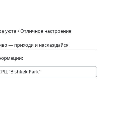
ра уюта • Отличное настроение
во — приходи и наслаждайся!
формации:
ТРЦ “Bishkek Park”