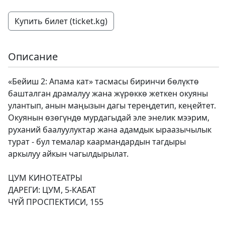
Купить билет (ticket.kg)
Описание
«Бейиш 2: Апама кат» тасмасы биринчи бөлүктө
башталган драмалуу жана жүрөккө жеткен окуяны
улантып, анын маңызын дагы тереңдетип, кеңейтет.
Окуянын өзөгүндө мурдагыдай эле энелик мээрим,
руханий баалуулуктар жана адамдык ыраазычылык
турат - бул темалар каармандардын тагдыры
аркылуу айкын чагылдырылат.
ЦУМ КИНОТЕАТРЫ
ДАРЕГИ: ЦУМ, 5-КАБАТ
ЧҮЙ ПРОСПЕКТИСИ, 155