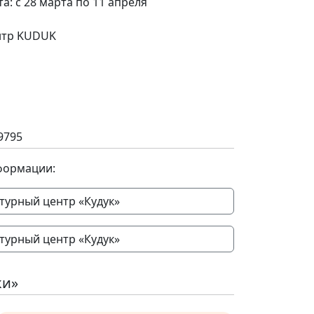
а: с 28 марта по 11 апреля
ентр KUDUK
9795
формации:
турный центр «Кудук»
турный центр «Кудук»
ки»