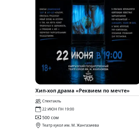
Хип-хоп драма «Реквием по мечте»
Спектакль
22 ИЮН ПН 19:00
500 сом
Театр кукол им. М. Жангазиева