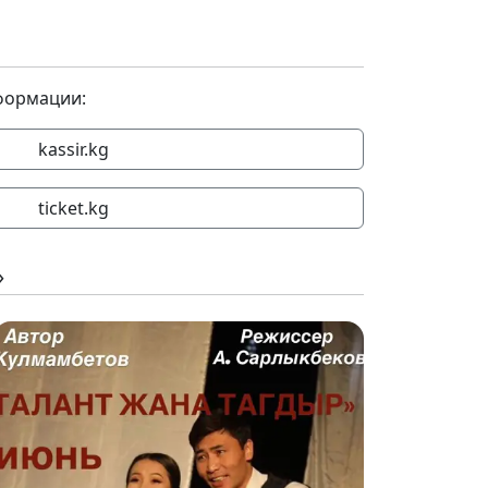
формации:
kassir.kg
ticket.kg
»