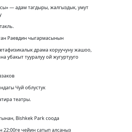
сы» — адам тагдыры, жалгыздык, умут
у
такль.
лтан Раевдин чыгармасынын
метафизикалык драма коруучуну жашоо,
на убакыт тууралуу ой жугуртууго
ззаков
дагы Чуй облустук
атира театры.
тынан, Bishkek Park соода
н 22:00ге чейин сатып алсаныз