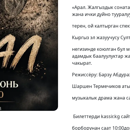
«Арал. Жалгыздык соната
жана ички дуйно тууралу
терен, ой калтырган спек
Кыргыз эл жазуучусу Су
негизинде коюлган бул 
адамдык баалуулуктар жа
чакырат.
Режиссёру: Барзу Абдура
Шаршен Термечиков атын
музыкалык драма жана с
Билеттерди kassir.kg сай
борборунан саат 10:00до