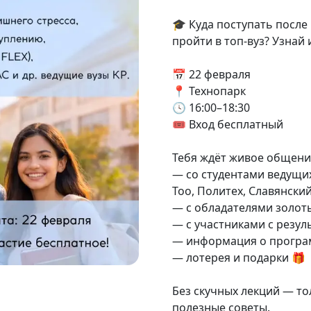
🎓 Куда поступать после
пройти в топ-вуз? Узнай 
📅 22 февраля
📍 Технопарк
🕓 16:00–18:30
🎟 Вход бесплатный
Тебя ждёт живое общени
— со студентами ведущих
Тоо, Политех, Славянски
— с обладателями золот
— с участниками с резуль
— информация о програм
— лотерея и подарки 🎁
Без скучных лекций — то
полезные советы.