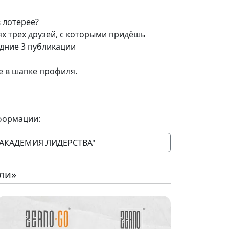
 лотерее?
х трех друзей, с которыми придёшь
едние 3 публикации
е в шапке профиля.
формации:
"АКАДЕМИЯ ЛИДЕРСТВА"
ли»