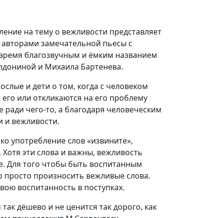
ление на тему о вежливости представляет
с авторами замечательной пьесы с
е время благозвучным и ёмким названием
лдониной и Михаила Бартенева.
ослые и дети о том, когда с человеком
 его или откликаются на его проблему
е ради чего-то, а благодаря человеческим
и и вежливости.
ько употребление слов «извините»,
. Хотя эти слова и важны, вежливость
. Для того чтобы быть воспи­танным
о просто произносить вежливые слова.
вою воспитанность в поступках.
так дёшево и не ценится так дорого, как