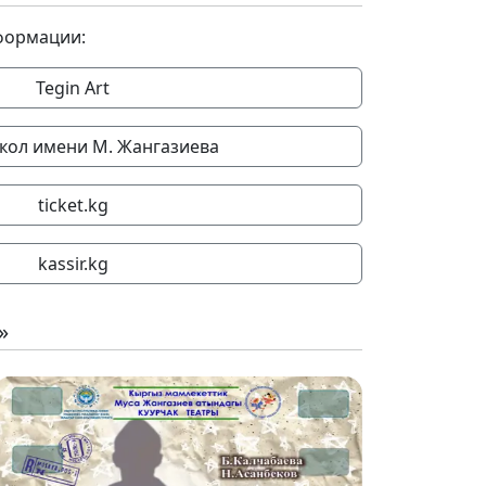
формации:
Tegin Art
укол имени М. Жангазиева
ticket.kg
kassir.kg
»