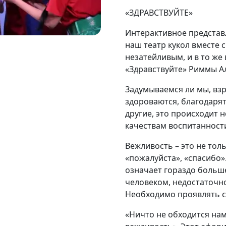
«ЗДРАВСТВУЙТЕ»
Интерактивное представ
наш театр кукол вместе 
незатейливым, и в то ж
«Здравствуйте» Риммы А
Задумываемся ли мы, взр
здороваются, благодарят
другие, это происходит н
качествам воспитанност
Вежливость – это не тол
«пожалуйста», «спасибо»
означает гораздо больше
человеком, недостаточн
Необхо­димо проявлять с
«Ничто не обходится нам 