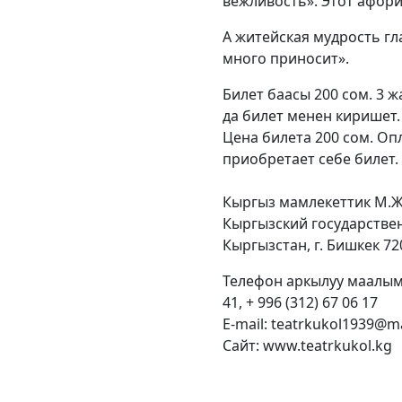
вежливость». Этот афор
А житейская мудрость гла
много приносит».
Билет баасы 200 сом. 3 
да билет менен киришет.
Цена билета 200 сом. Оп
приобретает себе билет.
Кыргыз мамлекеттик М.Ж
Кыргызский государствен
Кыргызстан, г. Бишкек 720
Телефон аркылуу маалымат
41, + 996 (312) 67 06 17
E-mail: teatrkukol1939@ma
Сайт: www.teatrkukol.kg