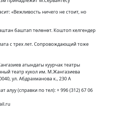
изм принадлежит М.Сервантесу
сит: «Вежливость ничего не стоит, но
жаштан баштап төлөнөт. Коштоп келгендер
лата с трех лет. Сопровождающий тоже
ангазиев атындагы куурчак театры
ный театр кукол им. М.Жангазиева
040, ул. Абдрахманова к., 230 A
 алуу (справки по тел): + 996 (312) 67 06
il.ru