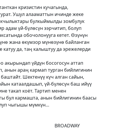
танткан кризистин кучагында,
урат. Ушул алааматтын ичинде жеке
кчылыктары булкыймылды зомбулук
ир адам үй-бүлөсүн ээрчитип, болуп
аксатында обочолонууга кетет. Өзүнүн
рүнө жана өкүмзор мүнөзүнө байланган
 катуу да, таң калыштуу да эрежелерди
оо акырындап үйдүн босогосун аттап
п, анын араң кармап турган бийлигинин
 баштайт. Шектенүү күч алган сайын,
айын катаалдашып, үй-бүлөсүн баш ийүү
не такап коёт. Тартип менен
ы бул кармашта, анын бийлигинин баасы
олуп чыгышы мүмкүн…
ҮК ПРЕМЬЕРА
ADWAY