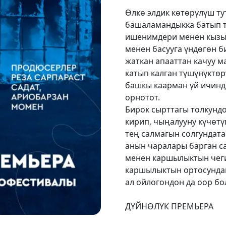
Өлкө элдик көтөрүлүш ту
башаламандыкка батып т
ишенимдери менен кызы
менен басууга үндөгөн б
жаткан апааттан качуу м
катып калган түшүнүктө
башкы каарман үй ичинде
орнотот.
Бирок сырттагы толкунд
кирип, чыңалууну күчөтү
тең салмагын солгундата
анын чаралары барган с
менен каршылыктын чеги
каршылыктын ортосундаг
ал ойлогондон да оор б
ДҮЙНӨЛ
BRO