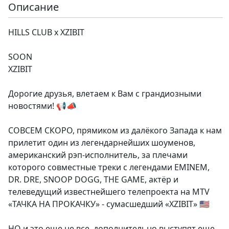
Описание
HILLS CLUB x XZIBIT
SOON
XZIBIT
Дорогие друзья, влетаем к Вам с грандиозными
новостями! 📢📣
СОВСЕМ СКОРО, прямиком из далёкого Запада к нам
прилетит один из легендарнейших шоуменов,
американский рэп-исполнитель, за плечами
которого совместные треки с легендами EMINEM,
DR. DRE, SNOOP DOGG, THE GAME, актёр и
телеведущий известнейшего телепроекта на MTV
«ТАЧКА НА ПРОКАЧКУ» - сумасшедший «XZIBIT» 🇺🇸
НО и это еще не все, дополнительно выступят еще