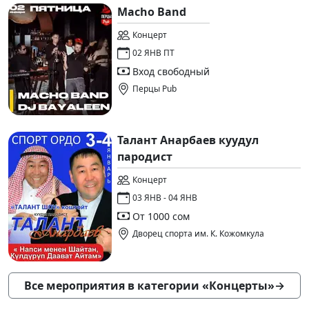
Macho Band
Концерт
02 ЯНВ ПТ
Вход свободный
Перцы Pub
Талант Анарбаев куудул
пародист
Концерт
03 ЯНВ - 04 ЯНВ
От 1000 сом
Дворец спорта им. К. Кожомкула
Все мероприятия в категории «Концерты»
→