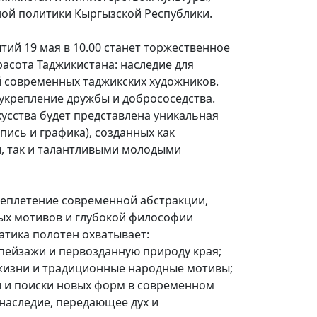
й политики Кыргызской Республики.
ий 19 мая в 10.00 станет торжественное
асота Таджикистана: наследие для
 современных таджикских художников.
укрепление дружбы и добрососедства.
усства будет представлена уникальная
пись и графика), созданных как
, так и талантливыми молодыми
реплетение современной абстракции,
ых мотивов и глубокой философии
атика полотен охватывает:
пейзажи и первозданную природу края;
жизни и традиционные народные мотивы;
 и поиски новых форм в современном
 наследие, передающее дух и