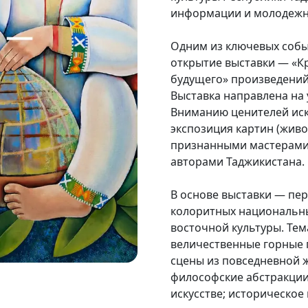
информации и молодежно
Одним из ключевых событ
открытие выставки — «Кр
будущего» произведений
Выставка направлена на 
Вниманию ценителей иск
экспозиция картин (живо
признанными мастерами
авторами Таджикистана.
В основе выставки — пе
колоритных национальн
восточной культуры. Тем
величественные горные 
сцены из повседневной 
философские абстракции
искусстве; историческое