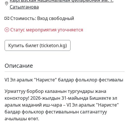
Сатылганова
Стоимость: Вход свободный
Статус мероприятия уточняется
Купить билет (ticketon.kg)
Описание
VI Эл аралык "Наристе" балдар фольклор фестивалы
Урматтуу борбор калаанын тургундары жана
коноктору! 2026-жылдын 31-майында Бишкекте эл
аралык маданий иш-чара – VI Эл аралык "Наристе"
балдар фольклор фестивалынын салтанаттуу
ачылышы өтөт.