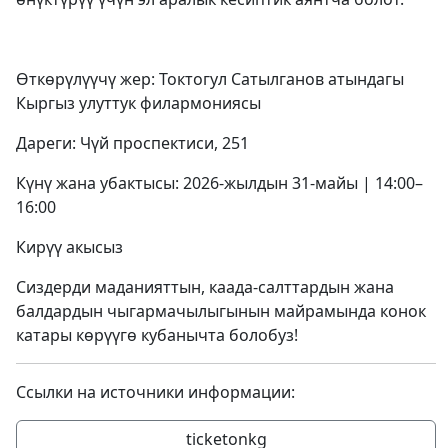
Өткөрүлүүчү жер: Токтогул Сатылганов атындагы
Кыргыз улуттук филармониясы
Дареги: Чүй проспектиси, 251
Күнү жана убактысы: 2026-жылдын 31-майы | 14:00–
16:00
Кирүү акысыз
Сиздерди маданияттын, каада-салттардын жана
балдардын чыгармачылыгынын майрамында конок
катары көрүүгө кубанычта болобуз!
Ссылки на источники информации:
ticketonkg