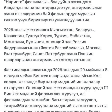
"Наристе" фестивалы – бул дүйнө жүзүндөгү
балдарды жана жаштарды достук, чыгармачылык
жана өз элдеринин бай фольклордук мурасын
сактоо үчүн бириктирген уникалдуу аянтча.
2026-жылы фестивалга Кыргызстан, Беларусь,
Казакстан, Түштүк Корея, Түркия, Өзбекстан,
Монголия, Румыния, ошондой эле Россия
Федерациясынан (Якутия Республикасы), Москва,
Екатеринбург, Санкт-Петербург жана Пушкин
шаарларынан чыгармачыл топтор катышат.
Фестивалдын алкагында 2026-жылдын 29-майынан 8-
июнуна чейин Бишкек шаарында жана Ысык-Көл
көлдүн жээгинде бир катар маданий иш-чаралар
өткөрүлөт. Ошондой эле фестивалдын жүрүшүндө III
Бишкек маданий форуму уюштурулуп, ал
фестивалдын заманбап багыттарын талкуулоо,
тажрыйба алмашуу жана маданий кызматташтыкты
өнүктүрүү үчүн эл аралык кесиптик аянтча болот.