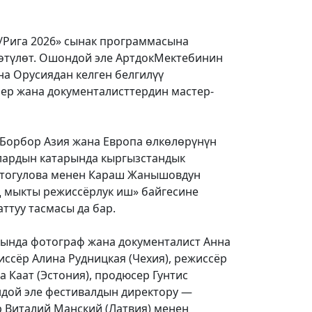
т/Рига 2026» сынак программасына
өтүлөт. Ошондой эле АртдокМектебинин
на Орусиядан келген белгилүү
ер жана документалисттердин мастер-
Борбор Азия жана Европа өлкөлөрүнүн
Алардын катарында кыргызстандык
ктогулова менен Караш Жанышовдун
ң мыкты режиссёрлук иш» байгесине
аттуу тасмасы да бар.
ында фотограф жана документалист Анна
иссёр Алина Рудницкая (Чехия), режиссёр
 Каат (Эстония), продюсер Гунтис
ндой эле фестивалдын директору —
 Виталий Манский (Латвия) менен