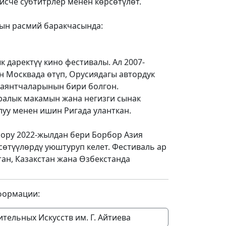
исче субтитрлер менен көрсөтүлөт.
ын расмий баракчасында:
к даректүү кино фестивалы. Ал 2007-
н Москвада өтүп, Орусиядагы автордук
и аянтчаларынын бири болгон.
аралык макамын жана негизги сынак
уу менен ишин Ригада уланткан.
оору 2022-жылдан бери Борбор Азия
өтүүлөрдү уюштуруп келет. Фестиваль ар
ан, Казакстан жана Өзбекстанда
формации:
тельных Искусств им. Г. Айтиева