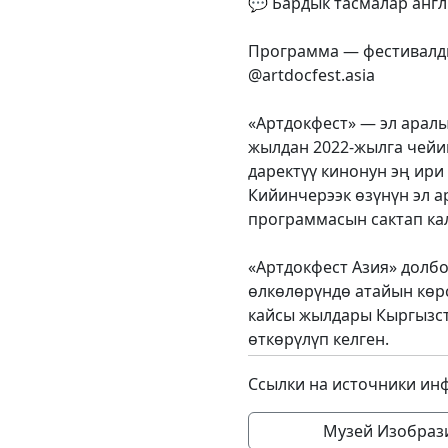
💬 Бардык тасмалар англ
Программа — фестивалд
@artdocfest.asia
«Артдокфест» — эл аралы
жылдан 2022-жылга чейи
даректүү кинонун эң ир
Кийинчерээк өзүнүн эл 
программасын сактап кал
«Артдокфест Азия» долб
өлкөлөрүндө атайын көрс
кайсы жылдары Кыргызст
өткөрүлүп келген.
Ссылки на источники ин
Музей Изобрази