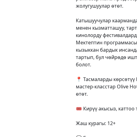
жолугушуулар өтөт.
Катышуучулар каарманд
менен кызматташуу, тарт
кинолорду фестивалдард
Мектептин программасы 
кызыккан бардык инсанд
тартып, бул чөйрөдө ишт
болот.
📍 Тасмаларды көрсөтүү 
мастер-класстар Olive 
өтөт.
🎟 Кирүү акысыз, каттоо
Жаш курагы: 12+