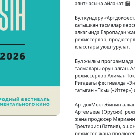
аянтчасына айланат 🎬
Бул күндөрү «Артдокфес
катышкан тасмалар көрс
алкагында Европадан жа
режиссёрлор, продюсерл
класстары уюштурулат.
Бул жылкы программада 
тасмалары орун алган. 
режиссёрлор Алиман То
Ригадагы фестивалда «Э
татыган «Псы» («Иттер») 
АртдокМектебинин алкаг
Артемьева (Орусия), реж
жана продюсер Марианна
Тректерис (Латвия), ошо
режиссёр жана продюсер