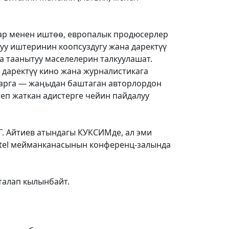
ар менен иштөө, европалык продюсерлер
уу иштеринин коопсуздугу жана даректүү
а таанытуу маселелерин талкуулашат.
даректүү кино жана журналистикага
арга — жаңыдан баштаган авторлордон
еп жаткан адистерге чейин пайдалуу
Г. Айтиев атындагы КУКСИМде, ал эми
Hotel мейманканасынын конференц-залында
 талап кылынбайт.