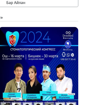
Бар Айлан
е»