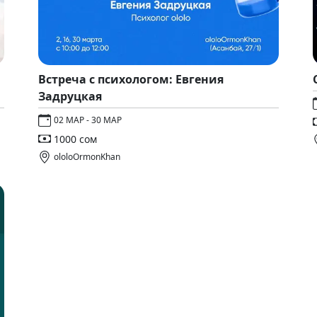
Встреча с психологом: Евгения
Задруцкая
02 МАР - 30 МАР
1000 сом
ololoOrmonKhan