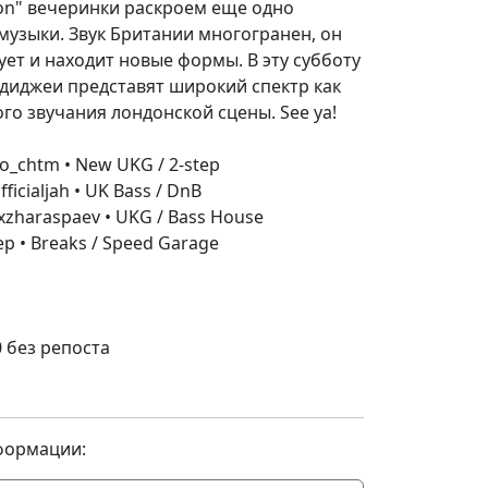
on" вечеринки раскроем еще одно
музыки. Звук Британии многогранен, он
ет и находит новые формы. В эту субботу
диджеи представят широкий спектр как
ого звучания лондонской сцены. See ya!
io_chtm • New UKG / 2-step
fficialjah • UK Bass / DnB
lexzharaspaev • UKG / Bass House
ep • Breaks / Speed Garage
0 без репоста
формации: