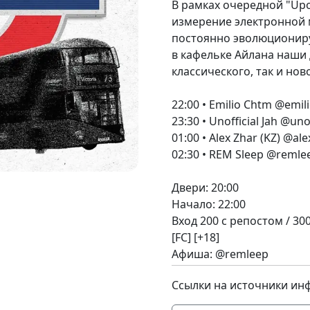
В рамках очередной "Up
измерение электронной 
постоянно эволюциониру
в кафельке Айлана наши 
классического, так и нов
22:00 • Emilio Chtm @emil
23:30 • Unofficial Jah @uno
01:00 • Alex Zhar (KZ) @a
02:30 • REM Sleep @remle
Двери: 20:00
Начало: 22:00
Вход 200 с репостом / 30
[FC] [+18]
Афиша: @remleep
Ссылки на источники ин