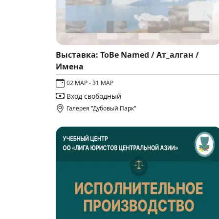
Выставка: ToBe Named / Ат_алган /
Имена
02 МАР - 31 МАР
Вход свободный
Галерея "Дубовый Парк"