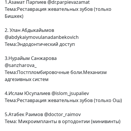
1.Азамат Парпиев @dr.parpievazamat
Тема:Реставрация жевательных зубов (только
Бишкек)
2. Улан Абдыкайымов
@abdykaiymovulanadanbekovich
Тема:Эндодонтический доступ
3.Нурайым Санжарова
@sanzharova_
Тема:Постпломбировочные боли.Механизм
адгезивных систем
4.Ислам Юсупалиев @islom_jsupaliev
Тема:Реставрация жевательных зубов (только Ош)
5.Атабек Раимов @doctor_raimov
Тема: Микроимпланты в ортодонтии (минивинты)