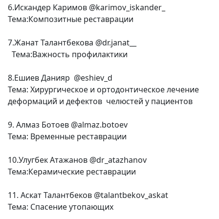
6.Искандер Каримов @karimov_iskander_
Тема:Композитные реставрации
7.Жанат Талантбекова @dr.janat__
Тема:Важность профилактики
8.Ешиев Данияр @eshiev_d
Тема: Хирургическое и ортодонтическое лечение
деформаций и дефектов челюстей у пациентов
9. Алмаз Ботоев @almaz.botoev
Тема: Временные реставрации
10.Улугбек Атажанов @dr_atazhanov
Тема:Керамические реставрации
11. Аскат Талантбеков @talantbekov_askat
Тема: Спасение утопающих