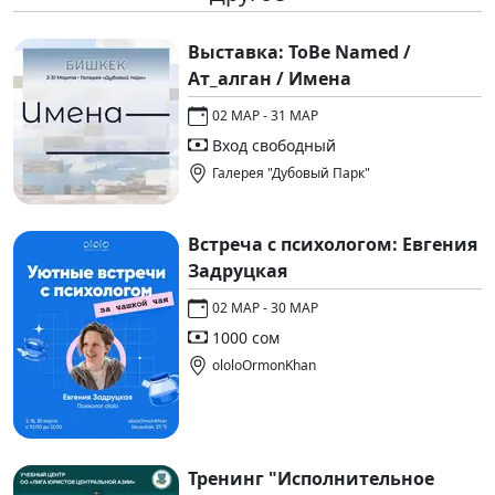
Выставка: ToBe Named /
Ат_алган / Имена
02 МАР - 31 МАР
Вход свободный
Галерея "Дубовый Парк"
Встреча с психологом: Евгения
Задруцкая
02 МАР - 30 МАР
1000 сом
ololoOrmonKhan
Тренинг "Исполнительное