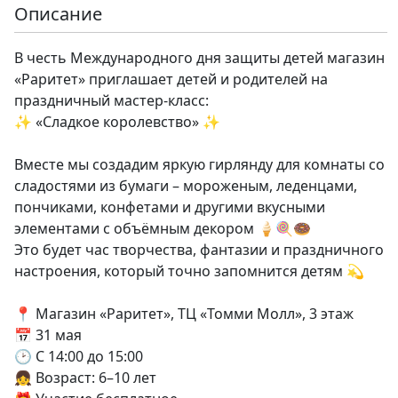
Описание
В честь Международного дня защиты детей магазин
«Раритет» приглашает детей и родителей на
праздничный мастер-класс:⁣⁣⠀⁣⁣⠀
✨ «Сладкое королевство» ✨⁣⁣⠀⁣⁣⠀
⁣⁣⠀⁣⁣⠀
Вместе мы создадим яркую гирлянду для комнаты со
сладостями из бумаги – мороженым, леденцами,
пончиками, конфетами и другими вкусными
элементами с объёмным декором 🍦🍭🍩⁣⁣⠀⁣⁣⠀
Это будет час творчества, фантазии и праздничного
настроения, который точно запомнится детям 💫⁣⁣⠀⁣⁣⠀
⁣⁣⠀⁣⁣⠀
📍 Магазин «Раритет», ТЦ «Томми Молл», 3 этаж⁣⁣⠀⁣⁣⠀
📅 31 мая⁣⁣⠀⁣⁣⠀
🕑 С 14:00 до 15:00⁣⁣⠀⁣⁣⠀
👧 Возраст: 6–10 лет⁣⁣⠀⁣⁣⠀