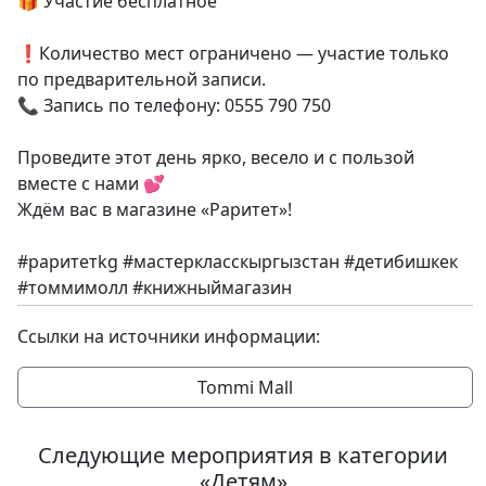
🎁 Участие бесплатное⁣⁣⠀⁣⁣⠀
⁣⁣⠀⁣⁣⠀
❗Количество мест ограничено — участие только
по предварительной записи.⁣⁣⠀⁣⁣⠀
📞 Запись по телефону: 0555 790 750⁣⁣⠀⁣⁣⠀
⁣⁣⠀⁣⁣⠀
Проведите этот день ярко, весело и с пользой
вместе с нами 💕⁣⁣⠀⁣⁣⠀
Ждём вас в магазине «Раритет»!⁣⁣⠀⁣⁣⠀
⁣⁣⠀⁣⁣⠀
#раритетkg #мастеркласскыргызстан #детибишкек
#томмимолл #книжныймагазин
Ссылки на источники информации:
Tommi Mall
Следующие мероприятия в категории
«Детям»