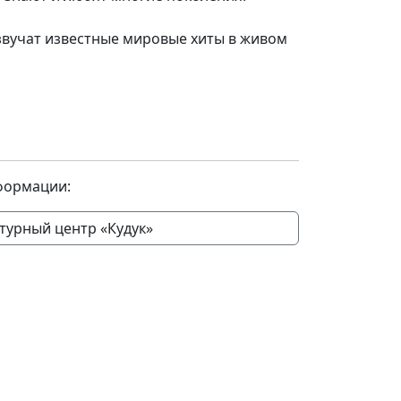
озвучат известные мировые хиты в живом
1
формации:
турный центр «Кудук»