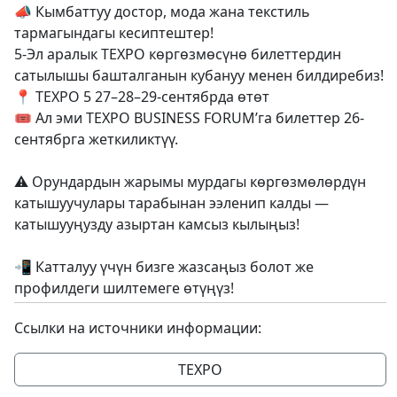
📣 Кымбаттуу достор, мода жана текстиль
тармагындагы кесиптештер!
5-Эл аралык TEXPO көргөзмөсүнө билеттердин
сатылышы башталганын кубануу менен билдиребиз!
📍 TEXPO 5 27–28–29-сентябрда өтөт
🎟️ Ал эми TEXPO BUSINESS FORUM’га билеттер 26-
сентябрга жеткиликтүү.
⚠️ Орундардын жарымы мурдагы көргөзмөлөрдүн
катышуучулары тарабынан ээленип калды —
катышууңузду азыртан камсыз кылыңыз!
📲 Катталуу үчүн бизге жазсаңыз болот же
профилдеги шилтемеге өтүңүз!
Ссылки на источники информации:
TEXPO