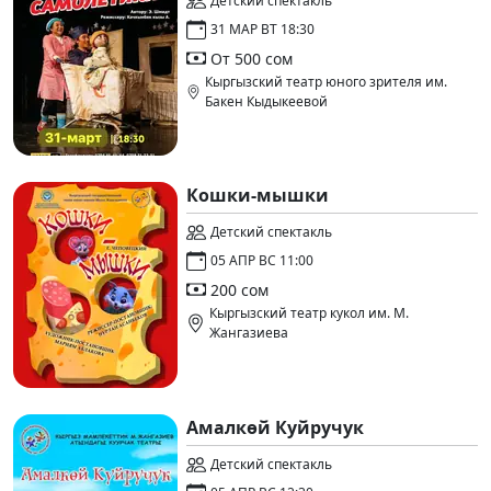
Детский спектакль
31 МАР ВТ 18:30
От 500 сом
Кыргызский театр юного зрителя им.
Бакен Кыдыкеевой
Кошки-мышки
Детский спектакль
05 АПР ВС 11:00
200 сом
Кыргызский театр кукол им. М.
Жангазиева
Амалкөй Куйручук
Детский спектакль