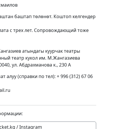
смаилов
жаштан баштап төлөнөт. Коштоп келгендер
лата с трех лет. Сопровождающий тоже
ангазиев атындагы куурчак театры
ный театр кукол им. М.Жангазиева
040, ул. Абдрахманова к., 230 A
 алуу (справки по тел): + 996 (312) 67 06
il.ru
формации:
icket.kg / Instagram