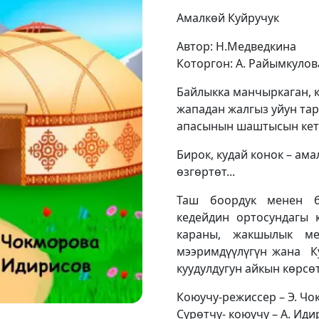
Амалкөй Куйручук
Автор: Н.Медведкина
Которгон: А. Райымкулов
Байлыкка манчыркаган, к
жападан жалгыз уйун тар
апасынын шаштысын кети
Бирок, кудай конок – ама
өзгөртөт...
Таш боордук менен б
кедейдин ортосундагы 
караны, жакшылык ме
мээримдүүлүгүн жана Ку
куудулдугун айкын көрсө
Коюучу-режиссер – Э. Ч
Сүрөтчү- коюучу – А. Ид