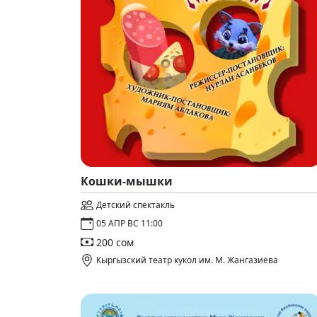
Кошки-мышки
Детский спектакль
05 АПР ВС 11:00
200 сом
Кыргызский театр кукол им. М. Жангазиева