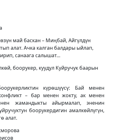
а
өзүн май баскан – Миңбай, Айгүлдүн
тып алат. Ачка калган балдары ыйлап,
рип, санаага салышат...
лкөй, боорукер, куудул Куйручук баарын
оорукерликтин күрөшүүсү: Бай менен
конфликт – бар менен жокту, ак менен
нен жамандыкты айырмалап, эненин
йручуктун боорукердигин амалкөйлүгүн,
тө алат.
окморова
ирисов