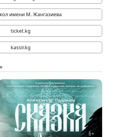
укол имени М. Жангазиева
ticket.kg
kassir.kg
»