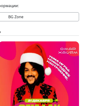
формации:
BG Zone
»