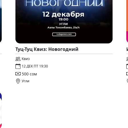
Туц-Туц Квиз: Новогодний
Квиз
12 ДЕК ПТ 19:30
500 сом
Угли