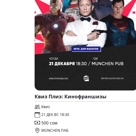
Квиз Плиз: Кинофраншизы
Квиз
21 ДЕК ВС 18:30
500 сом
MÜNCHEN ПАБ