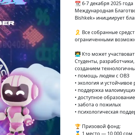
📆 6-7 декабря 2025 года
Международная Благотвор
Bishkek» инициирует бл
🎗 Все собранные средс
ограниченными возможн
👩‍💻 Кто может участвова
Студенты, разработчики, 
созданием технологичны
• помощь людям с ОВЗ
• экология и устойчивое
• поддержка малоимущи
• доступное образование
• забота о пожилых
• психологическая подд
🏆 Призовой фонд:
🥇 1 место — 10 000 сом