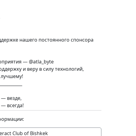
)
ддержке нашего постоянного спонсора
оприятия — @atla_byte
оддержку и веру в силу технологий,
 лучшему!
___________
 — везде,
 — всегда!
формации:
eract Club of Bishkek