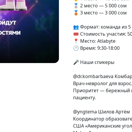
🥈 2 место — 5 000 сом
🥉 3 место — 3 000 сом
👥 Формат: команда из 5
🎟 Стоимость участия: 5
📍 Место: Atlabyte
🕐 Время: 9:30-18:00
🎤 Наши спикеры
@dr.kombarbaeva Комбар
Врач-невролог для взрос
Приоритет — бережный 
пациенту.
@yngtema Шилов Артём
Координатор образовате
США «Американские угол