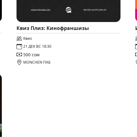
Квиз Плиз: Кинофраншизы
Квиз
21 ДЕК ВС 18:30
500 сом
MÜNCHEN ПАБ