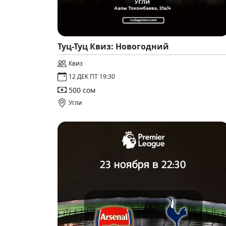
Туц-Туц Квиз: Новогодний
Квиз
12 ДЕК ПТ 19:30
500 сом
Угли