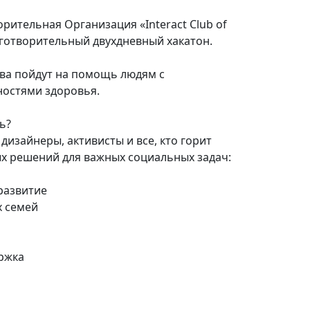
ительная Организация «Interact Club of
аготворительный двухдневный хакатон.
тва пойдут на помощь людям с
остями здоровья.
ть?
дизайнеры, активисты и все, кто горит
х решений для важных социальных задач:
 развитие
х семей
ержка