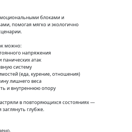
эмоциональными блоками и
ами, помогая мягко и экологично
сценарии.
ак можно:
стоянного напряжения
и панических атак
рвную систему
имостей (еда, курение, отношения)
чину лишнего веса
сть и внутреннюю опору
 застряли в повторяющихся состояниях —
 заглянуть глубже.
чено.