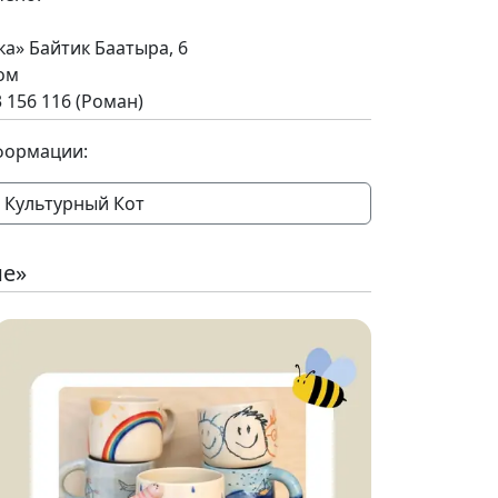
а» Байтик Баатыра, 6
ом
 156 116 (Роман)
формации:
Культурный Кот
ие»