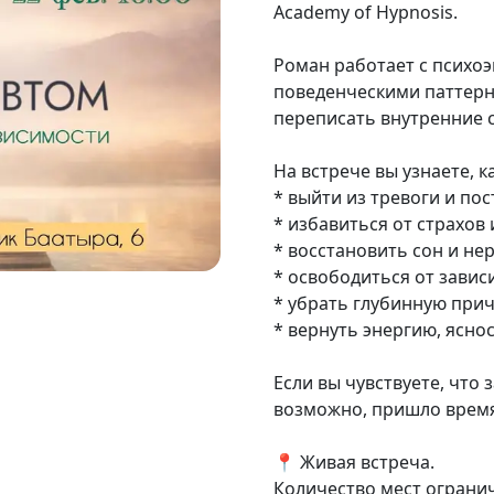
Academy of Hypnosis.
Роман работает с психо
поведенческими паттерн
переписать внутренние 
На встрече вы узнаете, к
* выйти из тревоги и по
* избавиться от страхов 
* восстановить сон и не
* освободиться от завис
* убрать глубинную при
* вернуть энергию, ясно
Если вы чувствуете, что
возможно, пришло время
📍 Живая встреча.
Количество мест ограни