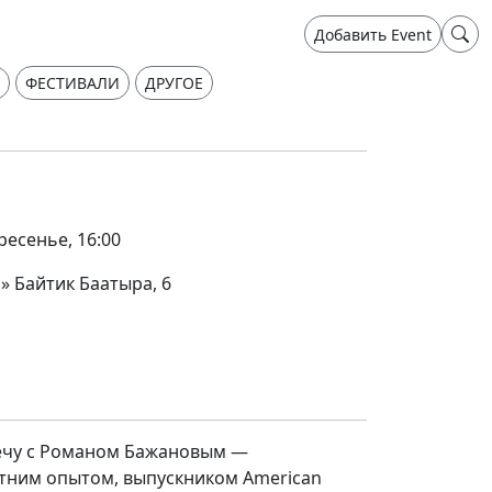
Добавить Event
ФЕСТИВАЛИ
ДРУГОЕ
ресенье, 16:00
 Байтик Баатыра, 6
ечу с Романом Бажановым —
етним опытом, выпускником American