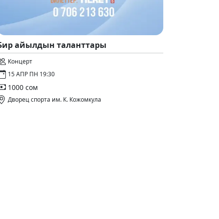
Бир айылдын таланттары
Концерт
15 АПР ПН 19:30
1000 сом
Дворец спорта им. К. Кожомкула