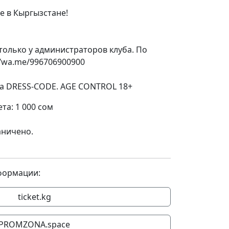
е в Кыргызстане!
только у администраторов клуба. По
//wa.me/996706900900
ма DRESS-CODE. AGE CONTROL 18+
та: 1 000 сом
аничено.
формации:
ticket.kg
PROMZONA.space