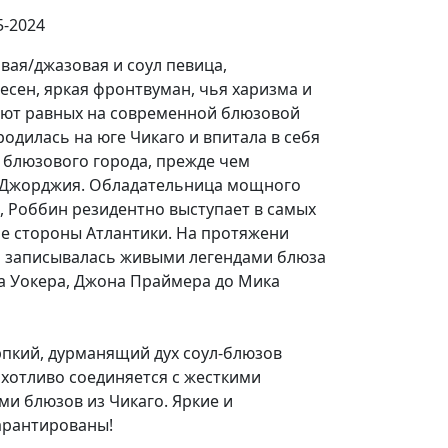
5-2024
вая/джазовая и соул певица,
сен, яркая фронтвуман, чья харизма и
еют равных на современной блюзовой
родилась на юге Чикаго и впитала в себя
о блюзового города, прежде чем
т Джорджия. Обладательница мощного
, Роббин резидентно выступает в самых
бе стороны Атлантики. На протяжени
и записывалась живыми легендами блюза
са Уокера, Джона Праймера до Мика
рпкий, дурманящий дух соул-блюзов
хотливо соединяется с жесткими
и блюзов из Чикаго. Яркие и
арантированы!