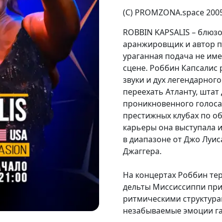
(С) PROMZONA.space 200
ROBBIN KAPSALIS – блюзо
аранжировщик и автор пе
ураганная подача не им
сцене. Роббин Капсалис 
звуки и дух легендарног
переехать Атланту, шта
проникновенного голоса
престижных клубах по о
карьеры она выступала 
в диапазоне от Джо Луи
Джаггера.
На концертах Роббин те
дельты Миссиссиппи при
ритмическими структурам
незабываемые эмоции г