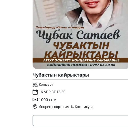
Чубактын кайрыктары
Концерт
16 АПР ВТ 18:30
1000 сом
Дворец спорта им. К. Кожомкула