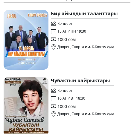
Бир айылдын таланттары
Концерт
15 АПР ПН 19:30
1000 сом
Дворец Спорта им. К.Кожомкула
Чубактын кайрыктары
Концерт
16 АПР ВТ 18:30
1000 сом
Дворец Спорта им. К.Кожомкула