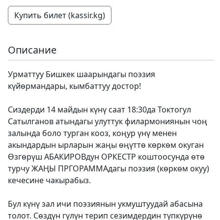
Купить билет (kassir.kg)
Описание
Урматтуу Бишкек шаарындагы поэзия
күйөрмандары, кымбаттуу достор!
Сиздерди 14 майдын күнү саат 18:30да Токтогул
Сатылганов атындагы улуттук филармониянын чоң
залында боло турган кооз, коңур үнү менен
акындардын ырларын жаңы өңүттө көркөм окуган
Өзгөрүш АБАКИРОВдун ОРКЕСТР коштоосунда өтө
турчу ЖАҢЫ ПРГОРАММАдагы поэзия (көркөм окуу)
кечесине чакырабыз.
Бул күнү зал ичи поэзиянын укмуштуудай абасына
толот. Сөздүн гүлүн терип сезимдердин түпкүрүнө