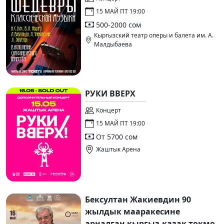
15 МАЙ ПТ 19:00
500-2000 сом
Кыргызский театр оперы и балета им. А.
Малдыбаева
РУКИ ВВЕРХ
Концерт
15 МАЙ ПТ 19:00
От 5700 сом
Жаштык Арена
Бексултан Жакиевдин 90
жылдык мааракесине
арналган кыргыз-казак токмо