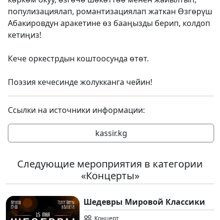
популизациялап, романтизациялап жаткан Өзгөрүш
Абакировдун аракетине өз бааңызды берип, колдоп
кетиңиз!
Кече оркестрдын коштоосунда өтөт.
Поэзия кечесинде жолукканга чейин!
Ссылки на источники информации:
kassir.kg
Следующие мероприятия в категории
«Концерты»
Шедевры Мировой Классики
Концерт