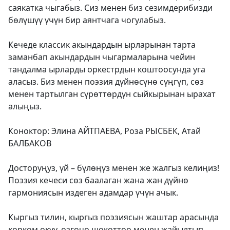
саякатка чыгабыз. Сиз менен биз сезимдерибизди
бөлүшүү үчүн бир аянтчага чогулабыз.
Кечеде классик акындардын ырларынан тарта
заманбап акындардын чыгармаларына чейин
тандалма ырларды оркестрдын коштоосунда уга
аласыз. Биз менен поэзия дүйнөсүнө сүңгүп, сөз
менен тартылган сүрөттөрдүн сыйкырынан ырахат
алыңыз.
Коноктор: Элина АЙТПАЕВА, Роза РЫСБЕК, Атай
БАЛБАКОВ
Досторуңуз, үй – бүлөңүз менен же жалгыз келиңиз!
Поэзия кечеси сөз баалаган жана жан дүйнө
гармониясын издеген адамдар үчүн ачык.
Кыргыз тилин, кыргыз поэзиясын жаштар арасында
көркөм окуу, өзгөчө шөкөттөө менен жайылтып,