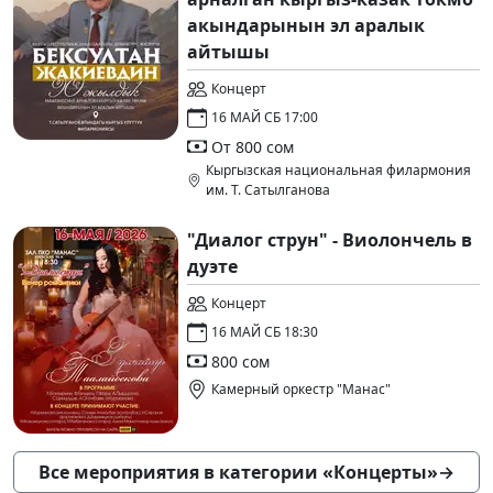
акындарынын эл аралык
айтышы
Концерт
16 МАЙ СБ 17:00
От 800 сом
Кыргызская национальная филармония
им. Т. Сатылганова
"Диалог струн" - Виолончель в
дуэте
Концерт
16 МАЙ СБ 18:30
800 сом
Камерный оркестр "Манас"
Все мероприятия в категории «Концерты»
→