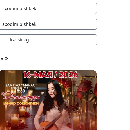
sxodim.bishkek
sxodim.bishkek
kassir.kg
ты»