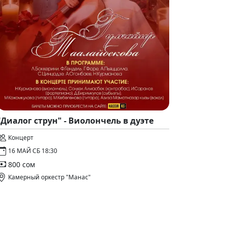
"Диалог струн" - Виолончель в дуэте
Концерт
16 МАЙ СБ 18:30
800 сом
Камерный оркестр "Манас"