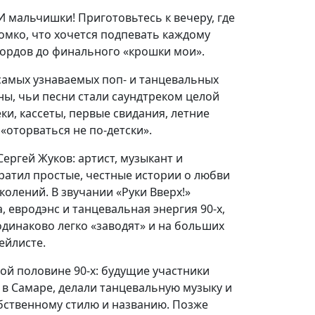
 И мальчишки! Приготовьтесь к вечеру, где
ромко, что хочется подпевать каждому
кордов до финального «крошки мои».
 самых узнаваемых поп- и танцевальных
ны, чьи песни стали саундтреком целой
ки, кассеты, первые свидания, летние
«оторваться не по-детски».
Сергей Жуков: артист, музыкант и
ратил простые, честные истории о любви
колений. В звучании «Руки Вверх!»
 евродэнс и танцевальная энергия 90-х,
одинаково легко «заводят» и на больших
ейлисте.
ой половине 90-х: будущие участники
в Самаре, делали танцевальную музыку и
бственному стилю и названию. Позже