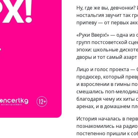
Ну, где же вы, девчонки?
ностальгия звучит так г
припеву — от первых ак
«Руки Вверх!» — одна из
групп постсоветской сце
эпохи: школьные дискоте
дворы и тот самый азарт 
Лицо и голос проекта — 
продюсер, который прев
и взрослении в гимны по
смешались поп-мелодика,
благодаря чему их хиты 
аренах, и в домашнем пл
История началась в перв
познакомились на радио 
постепенно пришли к со