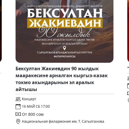
Бексултан Жакиевдин 90 жылдык
мааракесине арналган кыргыз-казак
токмо акындарынын эл аралык
айтышы
Концерт
16 МАЙ СБ 17:00
От 800 сом
Национальная филармония им. Т. Сатылганова