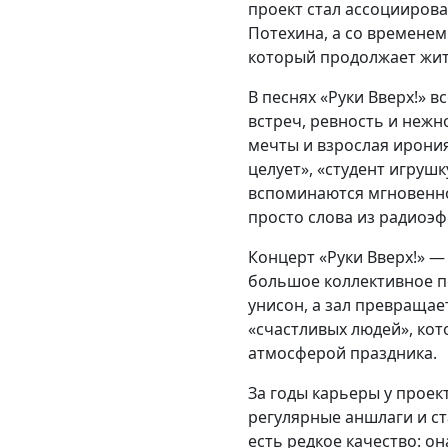
проект стал ассоциирова
Потехина, а со временем
который продолжает жить
В песнях «Руки Вверх!» 
встреч, ревность и нежн
мечты и взрослая ирония
целует», «студент игруш
вспоминаются мгновенно
просто слова из радиоэф
Концерт «Руки Вверх!» — 
большое коллективное п
унисон, а зал превраща
«счастливых людей», ко
атмосферой праздника.
За годы карьеры у проек
регулярные аншлаги и ст
есть редкое качество: о